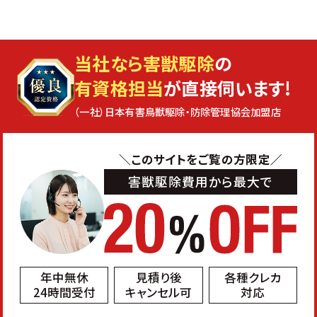
当社なら害獣駆除
の
有資格担当
が直接伺います!
（一社）日本有害鳥獣駆除・防除管理協会加盟店
＼このサイトをご覧の方限定／
害獣駆除費用から最大で
年中無休
見積り後
各種クレカ
24時間受付
キャンセル可
対応