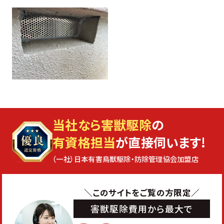
当社なら害獣駆除
の
有資格担当
が直接伺います!
（一社）日本有害鳥獣駆除・防除管理協会加盟店
＼このサイトをご覧の方限定／
害獣駆除費用から最大で