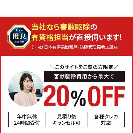
当社なら害獣駆除
の
有資格担当
が直接伺います!
（一社）日本有害鳥獣駆除・防除管理協会加盟店
＼このサイトをご覧の方限定／
害獣駆除費用から最大で
年中無休
見積り後
各種クレカ
24時間受付
キャンセル可
対応