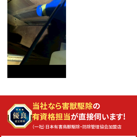
当社なら害獣駆除
の
有資格担当
が直接伺います!
（一社）日本有害鳥獣駆除・防除管理協会加盟店