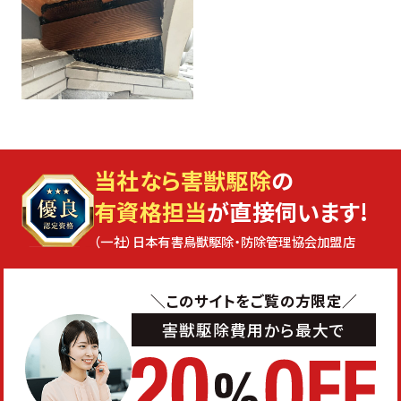
当社なら害獣駆除
の
有資格担当
が直接伺います!
（一社）日本有害鳥獣駆除・防除管理協会加盟店
＼このサイトをご覧の方限定／
害獣駆除費用から最大で