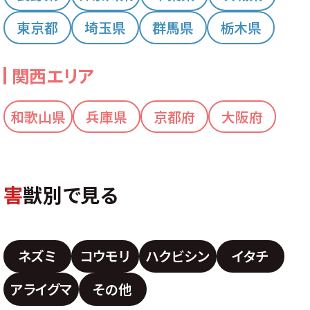
東京都
埼玉県
群馬県
栃木県
関西エリア
和歌山県
兵庫県
京都府
大阪府
害
獣別で見る
ネズミ
コウモリ
ハクビシン
イタチ
アライグマ
その他